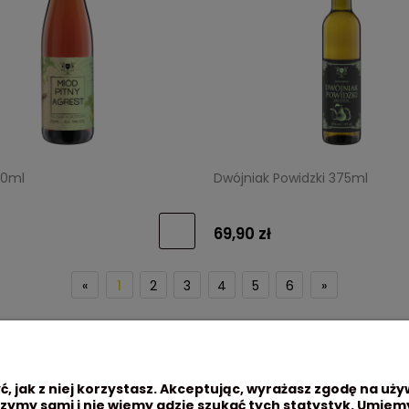
50ml
Dwójniak Powidzki 375ml
69,90 zł
«
1
2
3
4
5
6
»
, jak z niej korzystasz. Akceptując, wyrażasz zgodę na uży
zymy sami i nie wiemy gdzie szukać tych statystyk. Umiemy