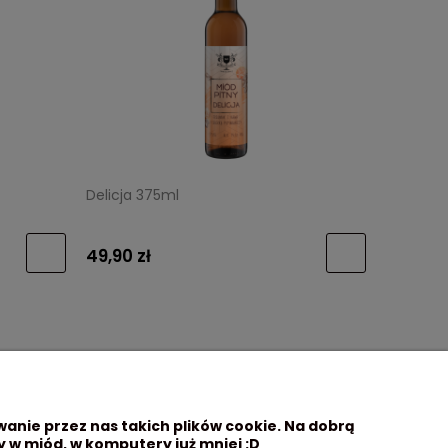
Delicja 375ml
49,90 zł
wanie przez nas takich plików cookie. Na dobrą
 w miód, w komputery już mniej :D