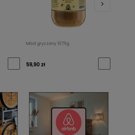
Miód gryczany 1075g
Miód fac
59,90 zł
19,90 zł