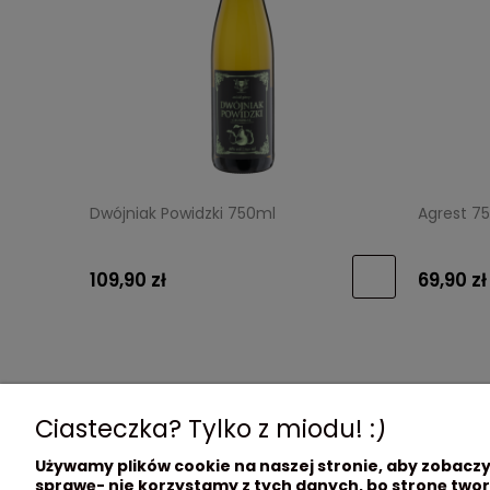
Dwójniak Powidzki 750ml
Agrest 7
109,90 zł
69,90 zł
Ciasteczka? Tylko z miodu! :)
Używamy plików cookie na naszej stronie, aby zobaczyć
sprawę- nie korzystamy z tych danych, bo stronę twor