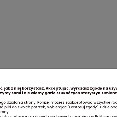
, jak z niej korzystasz. Akceptując, wyrażasz zgodę na uży
zymy sami i nie wiemy gdzie szukać tych statystyk. Umiemy
 klienta
Pomoc
o działania strony. Poniżej możesz zaakceptować wszystkie rodza
ać pliki do swoich potrzeb, wybierając "Dostosuj zgody". Udzi
łatności
Regulamin
trony.
oszty dostawy
Polityka prywatności
dach przetwarzania danych osobowych znajdziesz w Polityce pry