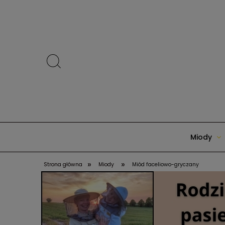
Miody
»
»
Strona główna
Miody
Miód faceliowo-gryczany