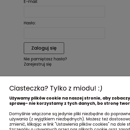
E-mail:
Hasło:
Zaloguj się
Nie pamiętasz hasła?
Zarejestruj się
Ciasteczka? Tylko z miodu! :)
Używamy plików cookie na naszej stronie, aby zobaczyć
sprawę- nie korzystamy z tych danych, bo stronę twor
O nas
Obsługa
Domyślnie włączone są jedynie pliki niezbędne do poprawneg
używania (z wyjątkiem niezbędnych). Możesz też dostosow
Kontakt i dane firmy
Metody p
zmienić, klikając w link "Ustawienia plików cookies" na dole s
B2B
Czas i k
Szczegóły o używanych przez nas plikach cookie oraz zasa