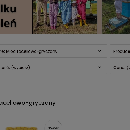
ie: Miód faceliowo-gryczany
Produce
ość: (wybierz)
Cena: (
faceliowo-gryczany
NOWOŚĆ