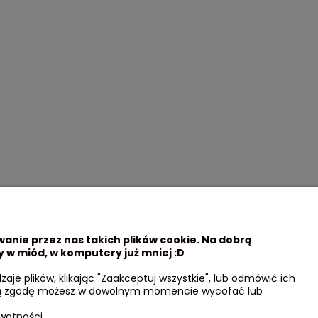
wanie przez nas takich plików cookie. Na dobrą
 w miód, w komputery już mniej :D
Moje konto
je plików, klikając "Zaakceptuj wszystkie", lub odmówić ich
eloną zgodę możesz w dowolnym momencie wycofać lub
Twoje zamówienia
Ustawienia konta
watności.