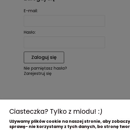
E-mail:
Hasło:
Zaloguj się
Nie pamiętasz hasła?
Zarejestruj się
Ciasteczka? Tylko z miodu! :)
Używamy plików cookie na naszej stronie, aby zobaczyć
sprawę- nie korzystamy z tych danych, bo stronę twor
O nas
Obsługa